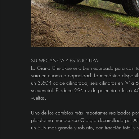
SU MECÁNICA Y ESTRUCTURA:
La Grand Cherokee está bien equipada para casi to
vara en cuanto a capacidad. La mecánica disponible
un 3.604 cc de cilindrada, seis cilindros en "V" a 6
secuencial. Produce 296 cv de potencia a las 6.
vueltas. 
Uno de los cambios más importantes realizados por J
plataforma monocasco Giorgio desarrollada por Alf
un SUV más grande y robusto, con tracción total y 