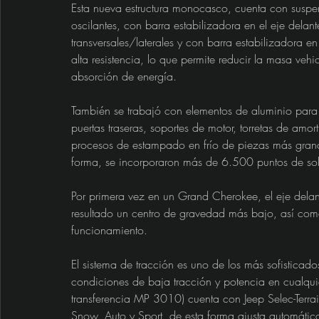
Esta nueva estructura monocasco, cuenta con susp
oscilantes, con barra estabilizadora en el eje dela
transversales/laterales y con barra estabilizadora e
alta resistencia, lo que permite reducir la masa veh
absorción de energía.
También se trabajó con elementos de aluminio para r
puertas traseras, soportes de motor, torretas de am
procesos de estampado en frío de piezas más grande
forma, se incorporaron más de 6.500 puntos de sol
Por primera vez en un Grand Cherokee, el eje delan
resultado un centro de gravedad más bajo, así como
funcionamiento.
El sistema de tracción es uno de los más sofisticado
condiciones de baja tracción y potencia en cualquie
transferencia MP 3010) cuenta con Jeep Selec-Ter
Snow, Auto y Sport, de esta forma ajusta automática