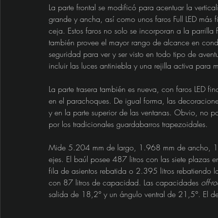
La parte frontal se modificó para acentuar la vertica
grande y ancha, así como unos faros Full LED más 
ceja. Estos faros no solo se incorporan a la parrilla
también provee el mayor rango de alcance en condic
seguridad para ver y ser visto en todo tipo de aven
incluir las luces antiniebla y una rejilla activa para
La parte trasera también es nueva, con faros LED fin
en el parachoques. De igual forma, las decoraciones
y en la parte superior de las ventanas. Obvio, no p
por los tradicionales guardabarros trapezoidales.
Mide 5.204 mm de largo, 1.968 mm de ancho, 1.8
ejes. El baúl posee 487 litros con las siete plazas 
fila de asientos rebatida o 2.395 litros rebatiendo l
con 87 litros de capacidad. Las capacidades 
off-r
salida de 18,2° y un ángulo ventral de 21,5°. El de