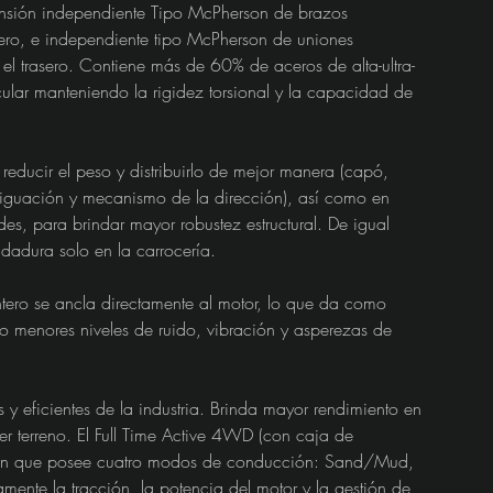
ensión independiente Tipo McPherson de brazos 
ntero, e independiente tipo McPherson de uniones 
n el trasero. Contiene más de 60% de aceros de alta-ultra-
icular manteniendo la rigidez torsional y la capacidad de 
educir el peso y distribuirlo de mejor manera (capó, 
ortiguación y mecanismo de la dirección), así como en 
s, para brindar mayor robustez estructural. De igual 
dadura solo en la carrocería.
tero se ancla directamente al motor, lo que da como 
 menores niveles de ruido, vibración y asperezas de 
s y eficientes de la industria. Brinda mayor rendimiento en 
r terreno. El Full Time Active 4WD (con caja de 
rain que posee cuatro modos de conducción: Sand/Mud, 
mente la tracción, la potencia del motor y la gestión de 