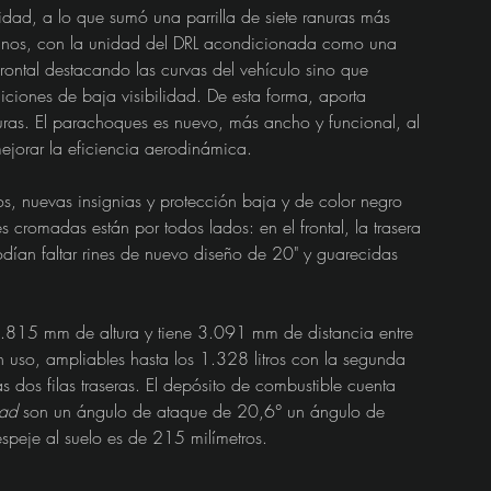
lidad, a lo que sumó una parrilla de siete ranuras más 
finos, con la unidad del DRL acondicionada como una 
 frontal destacando las curvas del vehículo sino que 
iones de baja visibilidad. De esta forma, aporta 
turas. El parachoques es nuevo, más ancho y funcional, al 
 mejorar la eficiencia aerodinámica.
os, nuevas insignias y protección baja y de color negro 
 cromadas están por todos lados: en el frontal, la trasera 
odían faltar rines de nuevo diseño de 20" y guarecidas 
15 mm de altura y tiene 3.091 mm de distancia entre 
en uso, ampliables hasta los 1.328 litros con la segunda 
as dos filas traseras. El depósito de combustible cuenta 
oad
 son un ángulo de ataque de 20,6° un ángulo de 
speje al suelo es de 215 milímetros.