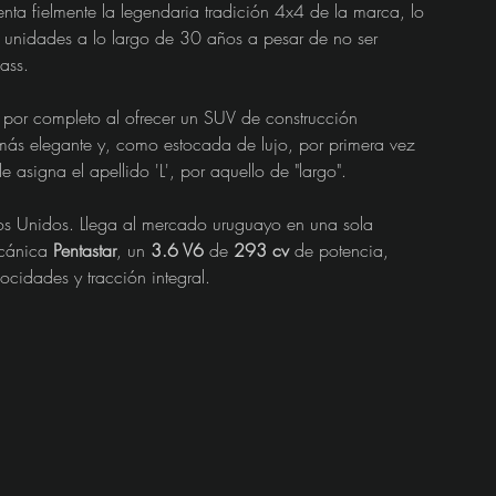
ta fielmente la legendaria tradición 4x4 de la marca, lo 
e unidades a lo largo de 30 años a pesar de no ser 
ass.
por completo al ofrecer un SUV de construcción 
ás elegante y, como estocada de lujo, por primera vez 
le asigna el apellido 'L', por aquello de "largo".
dos Unidos. Llega al mercado uruguayo en una sola 
cánica 
Pentastar
, un 
3.6 V6
 de 
293 cv
 de potencia, 
cidades y tracción integral. 