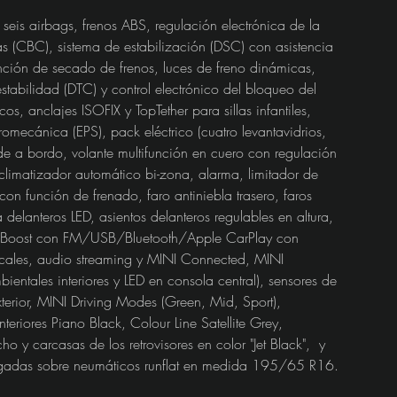
 seis airbags, frenos ABS, regulación electrónica de la 
s (CBC), sistema de estabilización (DSC) con asistencia 
nción de secado de frenos, luces de freno dinámicas, 
tabilidad (DTC) y control electrónico del bloqueo del 
s, anclajes ISOFIX y TopTether para sillas infantiles, 
romecánica (EPS), pack eléctrico (cuatro levantavidrios, 
e a bordo, volante multifunción en cuero con regulación 
limatizador automático bi-zona, alarma, limitador de 
on función de frenado, faro antiniebla trasero, faros 
a delanteros LED, asientos delanteros regulables en altura, 
ual Boost con FM/USB/Bluetooth/Apple CarPlay con 
cales, audio streaming y MINI Connected, MINI 
entales interiores y LED en consola central), sensores de 
terior, MINI Driving Modes (Green, Mid, Sport), 
teriores Piano Black, Colour Line Satellite Grey, 
o y carcasas de los retrovisores en color "Jet Black",  y 
ulgadas sobre neumáticos runflat en medida 195/65 R16.