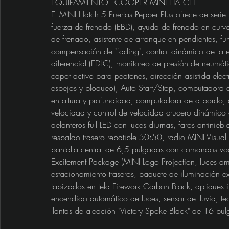
EQUIPAMIENTO - COOPER MINI HATCH
El MINI Hatch 5 Puertas Pepper Plus ofrece de serie:
fuerza de frenado (EBD), ayuda de frenado en curva
de frenado, asistente de arranque en pendientes, fu
compensación de "fading", control dinámico de la es
diferencial (EDLC), monitoreo de presión de neumático
capot activo para peatones, dirección asistida elect
espejos y bloqueo), Auto Start/Stop, computadora d
en altura y profundidad, computadora de a bordo, c
velocidad y control de velocidad crucero dinámico c
delanteros full LED con luces diurnas, faros antiniebl
respaldo trasero rebatible 50:50, radio MINI Vis
pantalla central de 6,5 pulgadas con comandos vo
Excitement Package (MINI Logo Projection, luces ambi
estacionamiento traseros, paquete de iluminación ex
tapizados en tela Firework Carbon Black, apliques in
encendido automático de luces, sensor de lluvia, tech
llantas de aleación "Victory Spoke Black" de 16 p