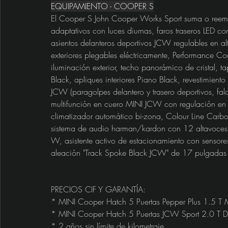
EQUIPAMIENTO - COOPER S
El Cooper S John Cooper Works Sport suma o reemplaz
adaptativos con luces diurnas, faros traseros LED con
asientos delanteros deportivos JCW regulables en alt
exteriores plegables eléctricamente, Performance Co
iluminación exterior, techo panorámico de cristal
Black, apliques interiores Piano Black, revestimiento 
JCW (paragolpes delantero y trasero deportivos, faldo
multifunción en cuero MINI JCW con regulación en 
climatizador automático bi-zona, Colour Line Carb
sistema de audio harman/kardon con 12 altavoces, 
W, asistente activo de estacionamiento con sensores 
aleación "Track Spoke Black JCW" de 17 pulgadas
PRECIOS CIF Y GARANTÍA:
* MINI Cooper Hatch 5 Puertas Pepper Plus 1.5 
* MINI Cooper Hatch 5 Puertas JCW Sport 2.0 T 
* 2 años sin límite de kilometraje