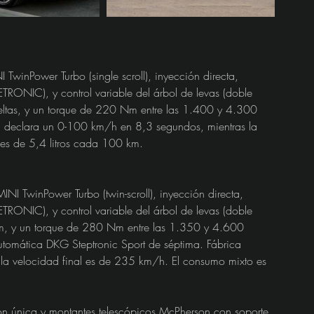
 TwinPower Turbo (single scroll), inyección directa, 
ETRONIC), y control variable del árbol de levas (doble 
tas, y un torque de 220 Nm entre las 1.400 y 4.300 
ca declara un 0-100 km/h en 8,3 segundos, mientras la 
es de 5,4 litros cada 100 km.
NI TwinPower Turbo (twin-scroll), inyección directa, 
ETRONIC), y control variable del árbol de levas (doble 
, y un torque de 280 Nm entre las 1.350 y 4.600 
utomática DKG Steptronic Sport de séptima. Fábrica 
la velocidad final es de 235 km/h. El consumo mixto es 
ón única y montantes telescópicos McPherson con soporte 