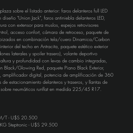
a sobre el listado anterior: faros delanteros full LED 
 diseño "Union Jack", faros antiniebla delanteros LED, 
ura con extensor para muslos, espejos retrovisores 
ntrol, acceso confort, cámara de retroceso, paquete de 
, tapizados en combinación tela/cuero Dinamica/Carbon 
interior del techo en Antracita, paquete estético exterior 
nes laterales y spoiler trasero), volante deportivo 
altura y profundidad con levas de cambio integradas, 
on Black/Glowing Red, paquete Piano Black Exterior, 
amplificador digital, potencia de amplificación de 360 
de estacionamiento delanteros y traseros, y llantas de 
 sobre neumáticos runflat en medida 225/45 R17.
T M/T - U$S 20.500
DKG Steptronic - U$S 29.500